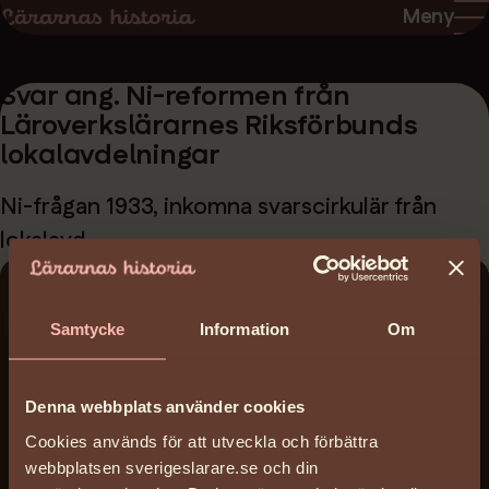
Hoppa
Hoppa
Meny
till
till
sidans
sidans
Svar ang. Ni-reformen från
innehåll
huvudnavigering
Läroverkslärarnes Riksförbunds
lokalavdelningar
Ni-frågan 1933, inkomna svarscirkulär från
lokalavd.
Ladda ner:
Samtycke
Information
Om
svar-ang-ni-reformen-fran-laroverkslararnes-
riksforbunds-lokalavdelningar_lrok_1933.pdf
(3
Denna webbplats använder cookies
MB)
Cookies används för att utveckla och förbättra
Datum:
webbplatsen sverigeslarare.se och din