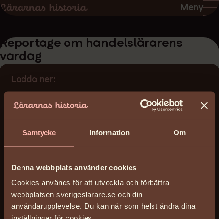
Hoppa
Hoppa
Meny
till
till
sidans
sidans
Reportage om handelslärarens
innehåll
huvudnavigering
vardag
Ladda ner:
reportage-om-handelslararens-
vardag_sflok_1973.pdf
(1 MB)
Samtycke
Information
Om
Datum:
1972-12-31 - 1973-12-30
Denna webbplats använder cookies
Licens
Cookies används för att utveckla och förbättra
Reserved
webbplatsen sverigeslarare.se och din
Arkiv
användarupplevelse. Du kan när som helst ändra dina
Svenska Facklärarförbundet SFL
inställningar för cookies.