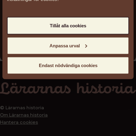
Arkivreferens
14/B9:12
Arkivägare
Tillåt alla cookies
Lärarförbundet
Arkivinstitution
Anpassa urval
TAM-Arkiv
Endast nödvändiga cookies
© Lärarnas historia
Om Lärarnas historia
Hantera cookies