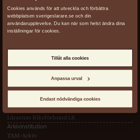
stadsfullmaktige-rorande-den-hogre-
Cookies används för att utveckla och förbättra
flickundervisningens-rationella-
webbplatsen sverigeslarare.se och din
ordnande_lrok_1934.pdf
(1 MB)
användarupplevelse. Du kan när som helst ändra dina
inställningar för cookies.
Datum:
1934-12-02 - 1934-12-02
Licens
Tillåt alla cookies
Reserved
Arkiv
Anpassa urval
Lärarnas Riksförbund LR
Arkivreferens
687/F1:5
Endast nödvändiga cookies
Arkivägare
Lärarnas Riksförbund LR
Arkivinstitution
TAM-Arkiv