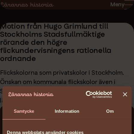
Hoppa
Hoppa
Meny
till
till
sidans
sidans
Motion från Hugo Grimlund till
innehåll
huvudnavigering
Stockholms Stadsfullmäktige
rörande den högre
flickundervisningens rationella
ordnande
Flickskolorna som privatskolor i Stockholm.
Önskan om kommunala flickskolor även i
Stockholm. Förslag om sammanslagning av
läroverk.
Samtycke
Information
Om
Ladda ner:
Denna webbplats använder cookies
motion-fran-hugo-grimlund-till-stockholms-