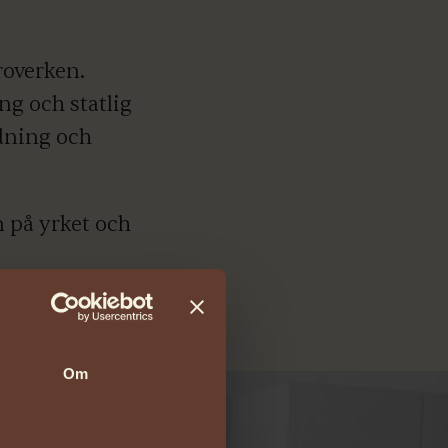
roverken.
ng och statlig
dning och
 på yrket och
Om