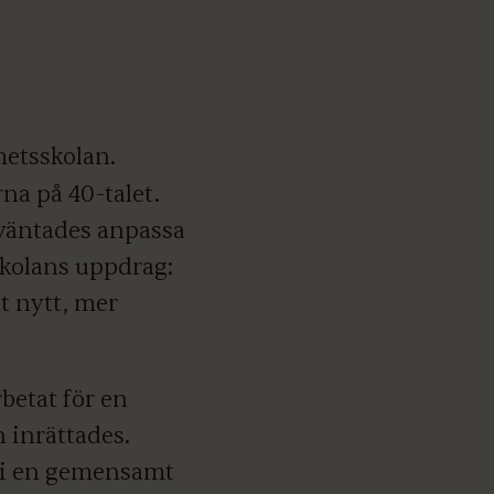
hetsskolan.
na på 40-talet.
rväntades anpassa
skolans uppdrag:
t nytt, mer
betat för en
n inrättades.
 i en gemensamt