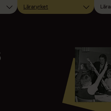
Läraryrket
Lära
s