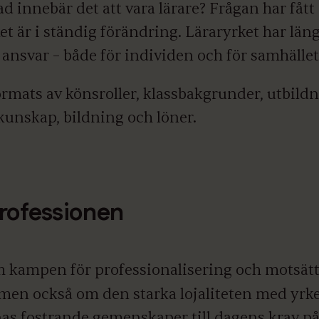
ad innebär det att vara lärare? Frågan har fått 
et är i ständig förändring. Läraryrket har län
 ansvar – både för individen och för samhället
ormats av könsroller, klassbakgrunder, utbild
kunskap, bildning och löner.
rofessionen
 kampen för professionalisering och motsät
 men också om den starka lojaliteten med yrk
as fostrande gemenskaper till dagens krav på