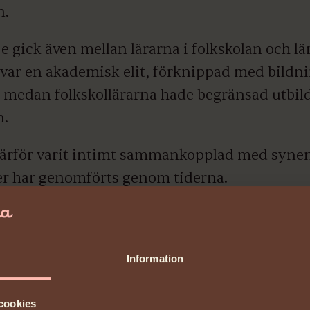
n.
je gick även mellan lärarna i folkskolan och lä
var en akademisk elit, förknippad med bildni
 medan folkskollärarna hade begränsad utbil
n.
ärför varit intimt sammankopplad med synen
er har genomförts genom tiderna.
Information
cookies