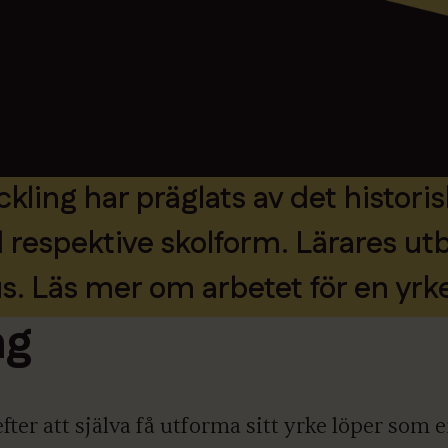
eckling har präglats av det hist
spektive skolform. Lärares utbild
us. Läs mer om arbetet för en yrk
ng
fter att själva få utforma sitt yrke löper som