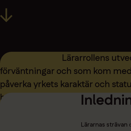
Lärarrollens utv
förväntningar och som kom med re
påverka yrkets karaktär och stat
Inledni
bättre löner.
Lärarnas strävan
e