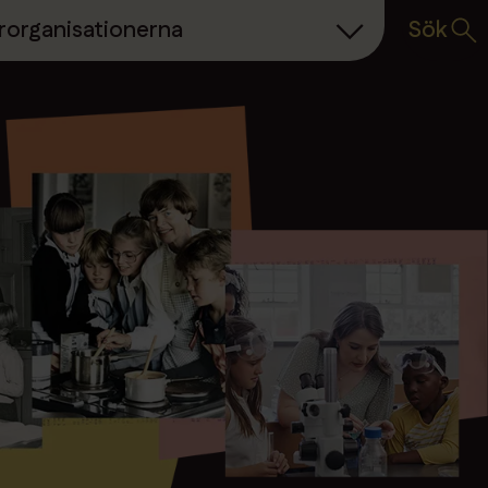
Sök
rorganisationerna