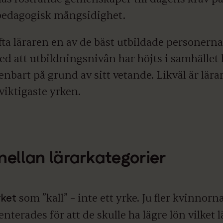
pedagogisk mångsidighet.
ofta läraren en av de bäst utbildade personerna 
ed att utbildningsnivån har höjts i samhället 
enbart på grund av sitt vetande. Likväl är lär
viktigaste yrken.
 mellan lärarkategorier
rket
som ”kall” – inte ett yrke. Ju fler kvinnorna
terades för att de skulle ha lägre lön vilket l