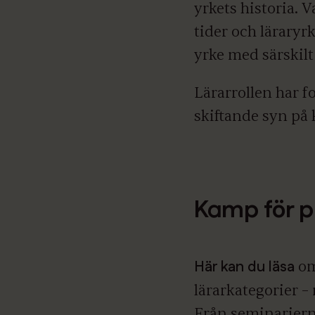
yrkets historia. V
tider och läraryrk
yrke med särskilt
Lärarrollen har f
skiftande syn på 
Kamp för p
Här kan du läsa
om
lärarkategorier –
Från seminariern