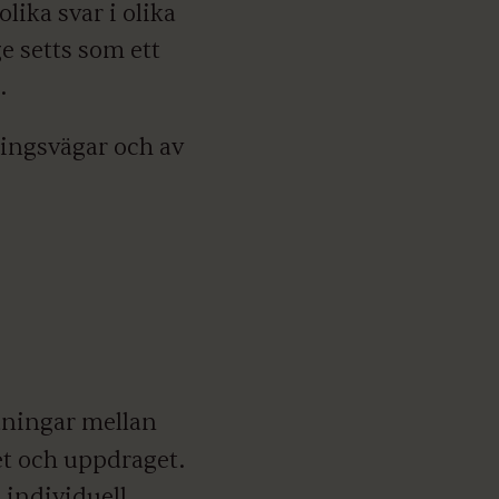
olika svar i olika
ge setts som ett
.
ningsvägar och av
tningar mellan
et och uppdraget.
 individuell