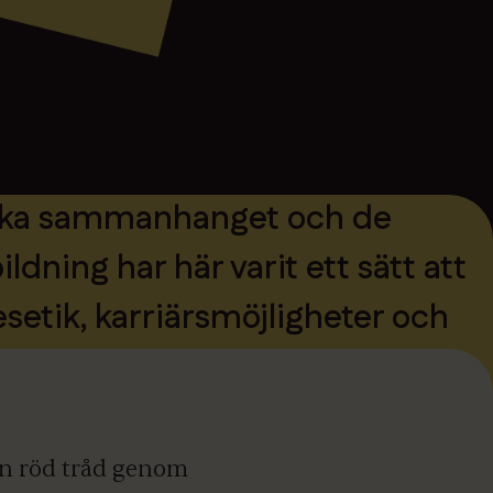
oriska sammanhanget och de
ning har här varit ett sätt att
esetik, karriärsmöjligheter och
 en röd tråd genom