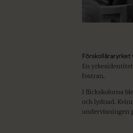
Förskolläraryrket
En yrkesidentite
fostran.
I flickskolorna b
och lydnad. Kvinn
undervisningen p