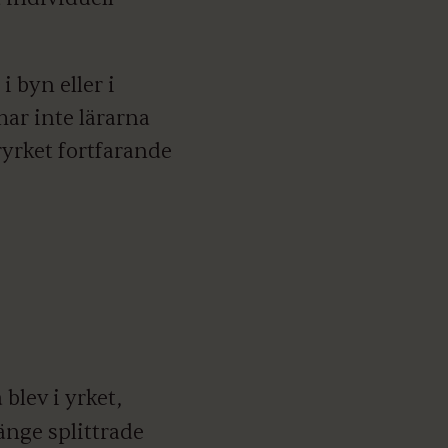
i byn eller i
har inte lärarna
aryrket fortfarande
 blev i yrket,
änge splittrade