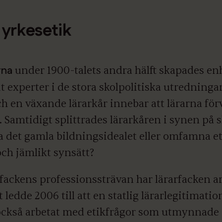
yrkesetik
rna
under 1900-talets andra hälft skapades en
t experter i de stora skolpolitiska utredningar
h en växande lärarkår innebar att lärarna fö
 Samtidigt splittrades lärarkåren i synen på 
 det gamla bildningsidealet eller omfamna et
och jämlikt synsätt?
rfackens professionssträvan har lärarfacken ar
 ledde 2006 till att en statlig lärarlegitimatio
också arbetat med etikfrågor som utmynnade