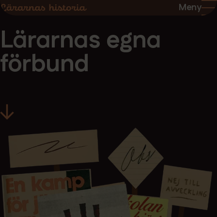
Hoppa
Hoppa
Meny
till
till
sidans
sidans
Lärarnas egna
innehåll
huvudnavigering
förbund