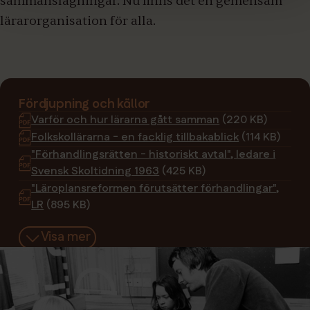
sammanslagningar. Nu finns det en gemensam
lärarorganisation för alla.
Fördjupning och källor
Varför och hur lärarna gått samman
(220 KB)
Folkskollärarna - en facklig tillbakablick
(114 KB)
"Förhandlingsrätten - historiskt avtal", ledare i
Svensk Skoltidning 1963
(425 KB)
"Läroplansreformen förutsätter förhandlingar",
LR
(895 KB)
Visa mer