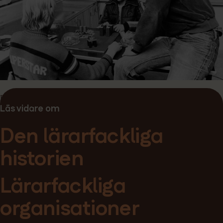
Foto: Sven Oredson.
Läs vidare om
Den lärarfackliga
historien
Lärarfackliga
organisationer