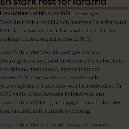
En stark röst för lärarna
Lärarförbundet bildades 1991
då Sveriges
Facklärarförbund (SFL) och Sveriges Lärarförbund
(SL) gick samman.
Lärarförbundet ingick i den
fackliga centralorganisationen TCO.
Lärarförbundet blev då Sveriges största
lärarorganisation, med medlemmar från förskola,
fritidshem, grundskola, gymnasium och
vuxenutbildning samt även studie- och
yrkesvägledare, skolledare och lärarutbildare.
År
2020 valde också Svenska Folkhögskolans
Lärarförbund (SFHL), att uppgå i Lärarförbundet
som en nationell samrådsavdelning.
Lärarförbundet betonade läraryrket som ett