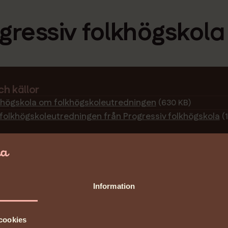
ressiv folkhögskola
kolan
h källor
lkhögskola om folkhögskoleutredningen
(630 KB)
l folkhögskoleutredningen från Progressiv folkhögskola
(
Information
khögskolekooperativ
kolan
cookies