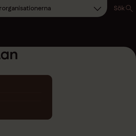
Sök
rorganisationerna
lan