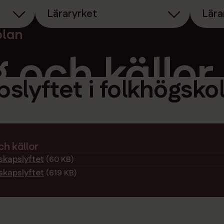
Läraryrket
Lära
olan
 och källor
slyftet i folkhögsko
h källor
skapslyftet
(60 KB)
skapslyftet
(619 KB)