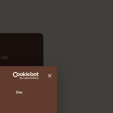
1 MB)
Om