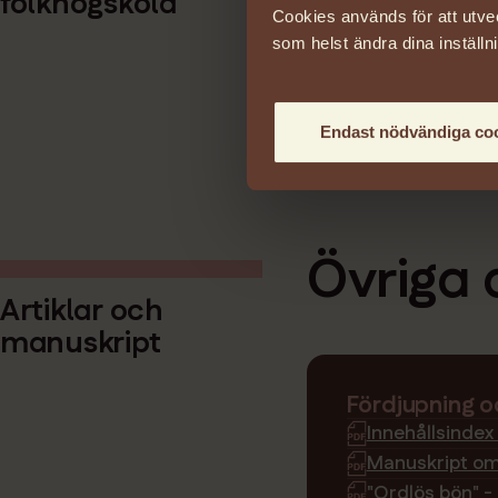
folkhögskola
Cookies används för att utve
som helst ändra dina inställn
Fördjupning oc
"Vad gör SFEF i
Endast nödvändiga co
Övriga 
Åter till Folkhögs
Artiklar och
manuskript
Fördjupning oc
Innehållsindex
Manuskript om
"Ordlös bön" -