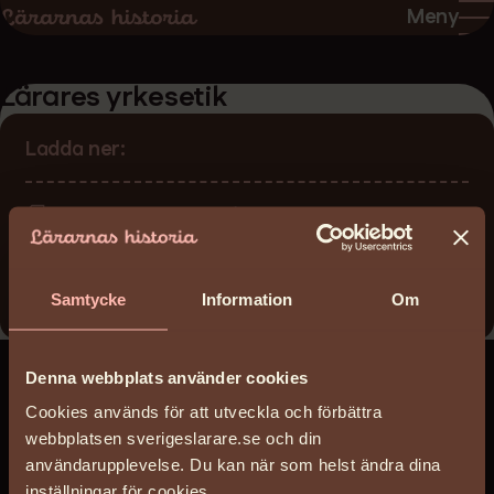
Hoppa
Hoppa
Meny
till
till
sidans
sidans
Lärares yrkesetik
innehåll
huvudnavigering
Ladda ner:
Larares-yrkesetik.pdf
(165 KB)
Författare
Anna Jändel Holst
Samtycke
Information
Om
Denna webbplats använder cookies
Cookies används för att utveckla och förbättra
webbplatsen sverigeslarare.se och din
användarupplevelse. Du kan när som helst ändra dina
inställningar för cookies.