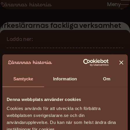
Hoppa
Hoppa
Meny
till
till
sidans
sidans
Yrkeslärarnas fackliga verksamhet
innehåll
huvudnavigering
Ladda ner:
yrkeslararnas-fackliga-verksamhet_bok.pdf
(1
MB)
Licens
Samtycke
Information
Om
Reserved
Arkiv
Denna webbplats använder cookies
Svenska Facklärarförbundet SFL
Cookies används för att utveckla och förbättra
Arkivreferens
webbplatsen sverigeslarare.se och din
LH/Dokument
användarupplevelse. Du kan när som helst ändra dina
Arkivägare
inställningar för cookies.