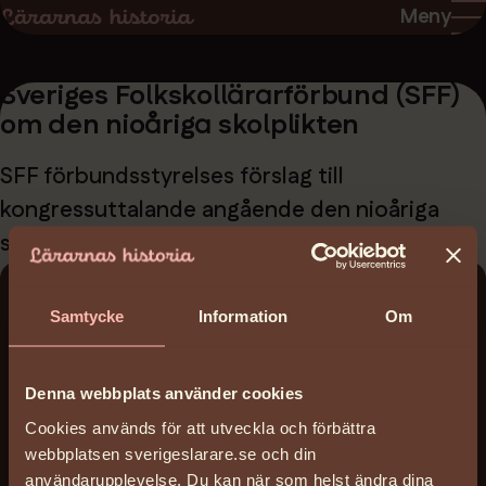
Hoppa
Hoppa
Meny
till
till
sidans
sidans
Sveriges Folkskollärarförbund (SFF)
innehåll
huvudnavigering
om den nioåriga skolplikten
SFF förbundsstyrelses förslag till
kongressuttalande angående den nioåriga
skolplikten.
Ladda ner:
Samtycke
Information
Om
sveriges-folkskollararforbund-sff-om-den-
nioariga-skolplikten_sffok_1948.pdf
(483 KB)
Denna webbplats använder cookies
Cookies används för att utveckla och förbättra
Datum:
webbplatsen sverigeslarare.se och din
1947-12-31 - 1948-12-30
användarupplevelse. Du kan när som helst ändra dina