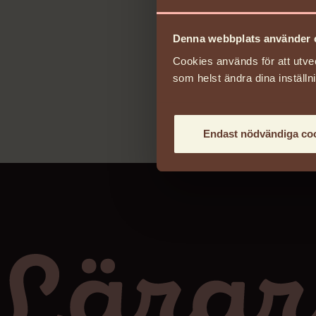
Arkivreferens
404/B2C:1:24
Denna webbplats använder 
Arkivägare
Cookies används för att utve
som helst ändra dina inställn
Stiftelsen SAF
Arkivinstitutio
TAM-Arkiv
Endast nödvändiga co