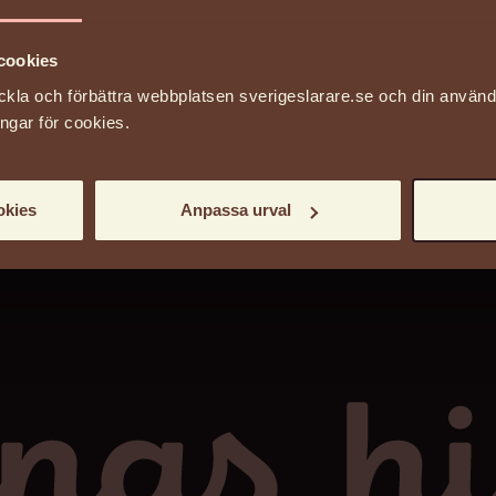
cookies
ckla och förbättra webbplatsen sverigeslarare.se och din använ
ingar för cookies.
 (Stiftelsen Sveriges allmänna folkskollärarefö
n
okies
Anpassa urval