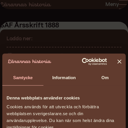
Hoppa
Hoppa
Meny
till
till
sidans
sidans
SAF Årsskrift 1888
innehåll
huvudnavigering
Ladda ner:
saf_arsskrift_1888.pdf
(32 MB)
Datum:
1887-12-31 - 1888-12-30
Samtycke
Information
Om
Licens
Reserved
Denna webbplats använder cookies
Arkiv
Cookies används för att utveckla och förbättra
SAF Sveriges allmänna folkskollärarförening
webbplatsen sverigeslarare.se och din
FSAF Federationen SAF
användarupplevelse. Du kan när som helst ändra dina
Arkivreferens
inställningar för cookies.