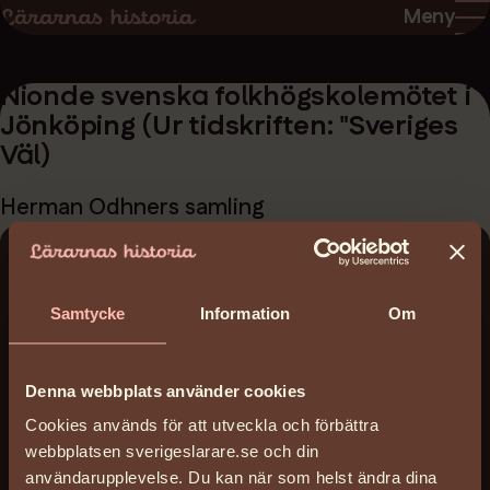
Hoppa
Hoppa
Meny
till
till
sidans
sidans
Nionde svenska folkhögskolemötet i
innehåll
huvudnavigering
Jönköping (Ur tidskriften: "Sveriges
Väl)
Herman Odhners samling
Ladda ner:
Samtycke
Information
Om
nionde-svenska-folkhogskolemotet-i-jonkoping-
ur-tidskriften-sveriges-val_sfhlok_1906.pdf
(3
MB)
Denna webbplats använder cookies
Cookies används för att utveckla och förbättra
Datum:
webbplatsen sverigeslarare.se och din
1906-08-31 - 1906-09-29
användarupplevelse. Du kan när som helst ändra dina