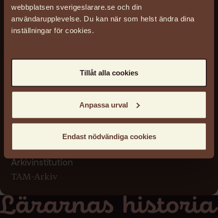
1942-02-22 - 1942-02-22
webbplatsen sverigeslarare.se och din
användarupplevelse. Du kan när som helst ändra dina
Licens
inställningar för cookies.
Reserved
Arkiv
SAF Sveriges allmänna folkskollärarförening
Tillåt alla cookies
FSAF Federationen SAF
Arkivreferens
Anpassa urval
404/F4A:15
Arkivägare
Stiftelsen SAF (Stiftelsen Sveriges Allmänna
Endast nödvändiga cookies
Folkskollärarförening)
Arkivinstitution
TAM-Arkiv