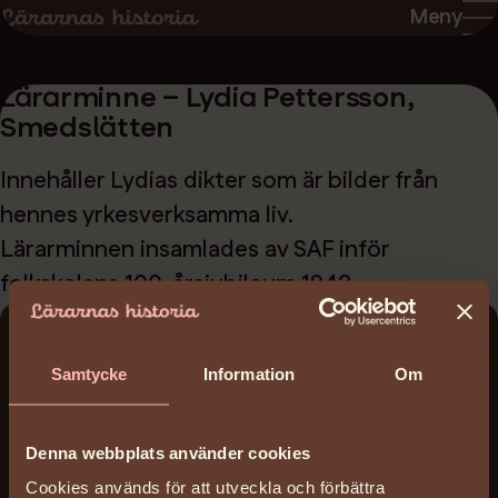
Hoppa
Hoppa
Meny
till
till
sidans
sidans
Lärarminne – Lydia Pettersson,
innehåll
huvudnavigering
Smedslätten
Innehåller Lydias dikter som är bilder från
hennes yrkesverksamma liv.
Lärarminnen insamlades av SAF inför
folkskolans 100-årsjubileum 1942.
Ladda ner:
Samtycke
Information
Om
lararminne-lydia-pettersson-
smedslatten_safok_1942.pdf
(1 MB)
Denna webbplats använder cookies
Datum:
Cookies används för att utveckla och förbättra