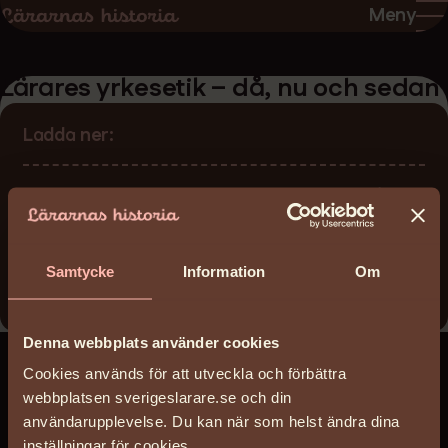
Hoppa
Hoppa
Meny
till
till
sidans
sidans
Lärares yrkesetik – då, nu och sedan
innehåll
huvudnavigering
Ladda ner:
Larares-yrkesetik-–-da-nu-och-sedan.pdf
(166
KB)
Författare
Samtycke
Information
Om
Anna Jändel Holst
Denna webbplats använder cookies
Cookies används för att utveckla och förbättra
webbplatsen sverigeslarare.se och din
användarupplevelse. Du kan när som helst ändra dina
inställningar för cookies.