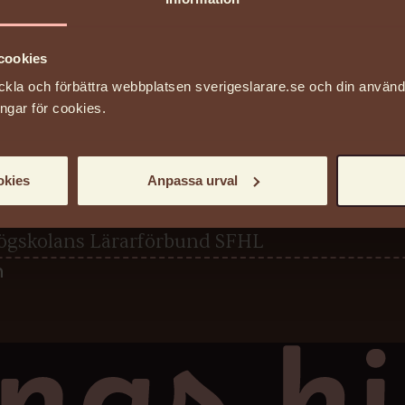
1880-08-09
cookies
ckla och förbättra webbplatsen sverigeslarare.se och din använ
ingar för cookies.
ögskolans Lärarförbund SFHL
okies
Anpassa urval
ögskolans Lärarförbund SFHL
n