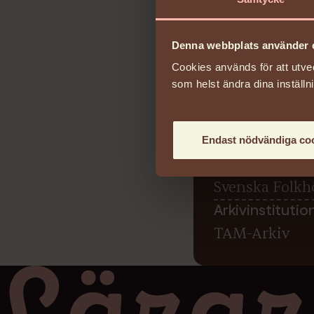
1880-08-09 - 
Licens
Denna webbplats använder 
Reserved
Cookies används för att utve
Arkiv
som helst ändra dina inställn
Svenska Folkh
Arkivreferens
19
Endast nödvändiga co
Arkivägare
Svenska Folkh
Arkivinstitutio
TAM-Arkiv