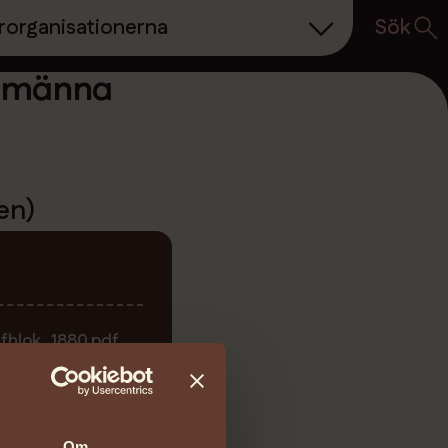
Sök
rorganisationerna
llmänna
en)
fhlok_1880.pdf
Om