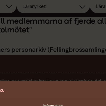
Läraryrket
Lära
till medlemmarna af fjerde a
kolmötet"
rs personarkiv (Fellingbrossamling
medlemmarna-af-fjerde-allmanna-nordiska-skolmotet_s
Information