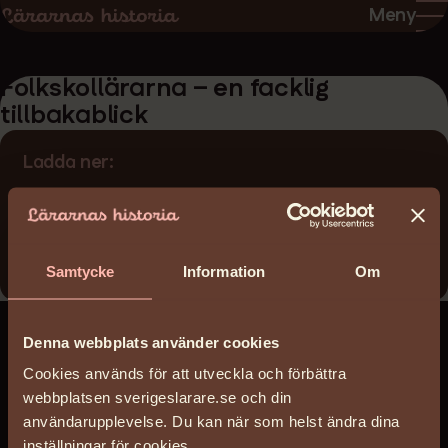
Hoppa
Hoppa
Meny
till
till
sidans
sidans
Folkskollärarna – en facklig
innehåll
huvudnavigering
tillbakablick
Ladda ner:
folkskollararna-en-facklig-
tillbakablick_artikel_2010.pdf
(114 KB)
Samtycke
Information
Om
Denna webbplats använder cookies
Cookies används för att utveckla och förbättra
webbplatsen sverigeslarare.se och din
användarupplevelse. Du kan när som helst ändra dina
inställningar för cookies.