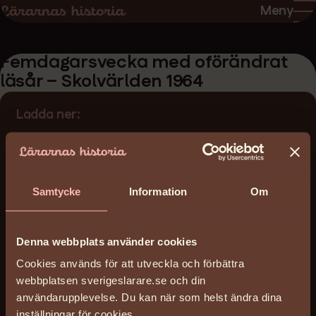
Hoppa
Hoppa
Meny
till
till
sidans
sidans
Femdagarsvecka med oförändrat
innehåll
huvudnavigering
läsår – Skolvärlden 1964
Ladda ner:
femdagarsvecka-med-oforandrat-lasar-
skolvarlden_artikel_1964.pdf
(451 KB)
Samtycke
Information
Om
Licens
Reserved
Denna webbplats använder cookies
Arkiv
Cookies används för att utveckla och förbättra
Lärarnas Riksförbund LR
webbplatsen sverigeslarare.se och din
Arkivreferens
användarupplevelse. Du kan när som helst ändra dina
LH/Dokument
inställningar för cookies.