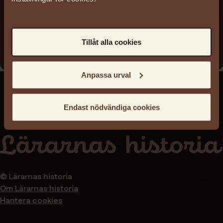
Arkivägare
Lärarnas Riksförbund LR
Arkivinstitution
Tillåt alla cookies
TAM-Arkiv
Anpassa urval
Endast nödvändiga cookies
© Lärarnas historia
Om Lärarnas historia
Hantera cookies